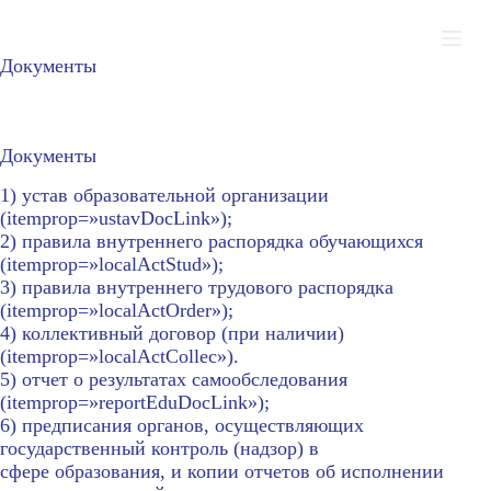
П
е
Документы
р
е
й
т
Документы
и
к
1) устав образовательной организации
с
(itemprop=»ustavDocLink»);
у
2) правила внутреннего распорядка обучающихся
т
(itemprop=»localActStud»);
и
3) правила внутреннего трудового распорядка
(itemprop=»localActOrder»);
4) коллективный договор (при наличии)
(itemprop=»localActCollec»).
5) отчет о результатах самообследования
(itemprop=»reportEduDocLink»);
6) предписания органов, осуществляющих
государственный контроль (надзор) в
сфере образования, и копии отчетов об исполнении