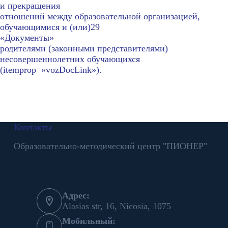
и прекращения
отношений между образовательной организацией,
обучающимися и (или)29
«Документы»
родителями (законными представителями)
несовершеннолетних обучающихся
(itemprop=»vozDocLink»).
Контакты
Образовательно-методический центр "ПИОНЕР"
Адрес:
Alasias str, 16, Nicosia, 1075
Мобильный: