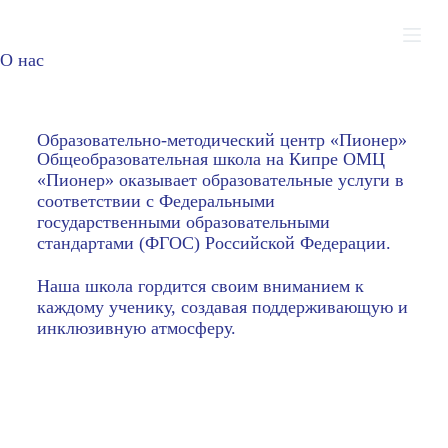
П
е
О нас
р
е
й
т
Образовательно-методический центр «Пионер»
и
Общеобразовательная школа на Кипре ОМЦ
к
«Пионер» оказывает образовательные уcлуги в
с
соответствии с Федеральными
у
государственными образовательными
т
стандартами (ФГОС) Российской Федерации.
и
Наша школа гордится своим вниманием к
каждому ученику, создавая поддерживающую и
инклюзивную атмосферу.