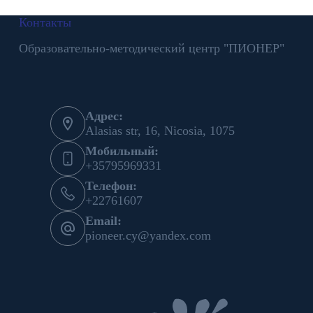
Контакты
Образовательно-методический центр "ПИОНЕР"
Адрес:
Alasias str, 16, Nicosia, 1075
Мобильный:
+35795969331
Телефон:
+22761607
Email:
pioneer.cy@yandex.com